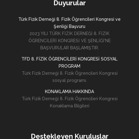
Duyurular
Türk Fizik Derneği 8. Fizik Öğrencileri Kongresi ve
Şenliği Başvuru
2023 YILI TÜRK FİZİK DERNEĞİ 8. FİZİK
ÖĞRENCİLERİ KONGRESİ VE ŞENLİĞİ'NE
BAŞVURULAR BAŞLAMIŞTIR.
TFD 8. FİZİK ÖĞRENCİLERİ KONGRESİ SOSYAL
PROGRAM
Türk Fizik Derneği 8. Fizik Öğrencileri Kongresi
sosyal programı.
KONAKLAMA HAKKINDA
Türk Fizik Derneği 8. Fizik Öğrencileri Kongresi
Konaklama Bilgileri
Destekleyen Kuruluşlar