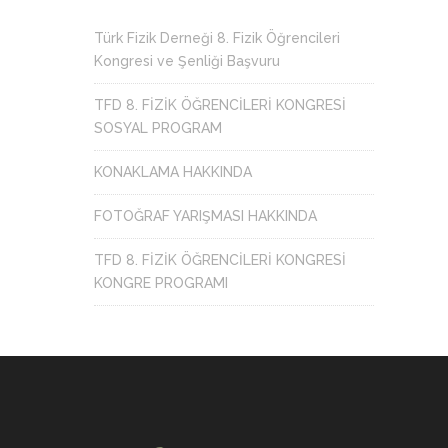
Türk Fizik Derneği 8. Fizik Öğrencileri
Kongresi ve Şenliği Başvuru
TFD 8. FİZİK ÖĞRENCİLERİ KONGRESİ
SOSYAL PROGRAM
KONAKLAMA HAKKINDA
FOTOĞRAF YARIŞMASI HAKKINDA
TFD 8. FİZİK ÖĞRENCİLERİ KONGRESİ
KONGRE PROGRAMI